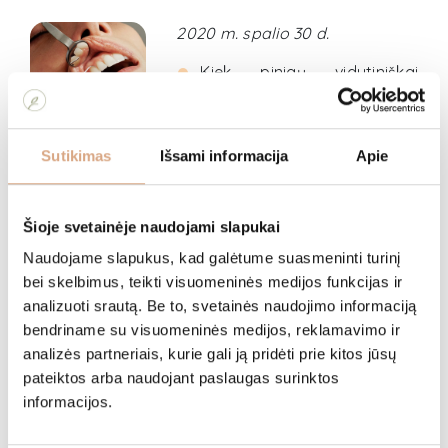
2020 m. spalio 30 d.
Kiek pinigų vidutiniškai
amerikietis išleidžia dantų
priežiūrai? Apie du dolerius per
dieną;
Sutikimas
Išsami informacija
Apie
Gražiausiais dantų turėtojais laikomi aktoriai –
Julia Roberts ir Brad Pitt;
32 procentai amerikiečių blogas burnos kvapą
Šioje svetainėje naudojami slapukai
mini, kaip mažiausiai patrauklų bruožą kalbant
apie bendradarbius;
Naudojame slapukus, kad galėtume suasmeninti turinį
38,5 dienas per gyvenimą vidutinis amerikietis
bei skelbimus, teikti visuomeninės medijos funkcijas ir
skiria dantų valymui;
analizuoti srautą. Be to, svetainės naudojimo informaciją
Kiekvienais metais Šiaurės Amerikoje vaikai
bendriname su visuomeninės medijos, reklamavimo ir
išleidžia pusę bilijono kramtomajai gumai;
analizės partneriais, kurie gali ją pridėti prie kitos jūsų
Besišypsantieji turi didesnį pasisekimą
pateiktos arba naudojant paslaugas surinktos
mokykloje, santuokoje ir darbe!;
informacijos.
Vaikai per dieną juokiasi vidutiniškai apie 400
kartų;