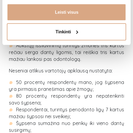
Žmonės dažniausiai naudoja mėlynos spalvos
dantų šepetėlius. Antroje vietoje – raudonos
Leisti visus
spalvos;
Nesikeičianti situacija jau dešimtmetį: rūkaliai
tris kartus dažniau praranda visus dantis nei
Tinkinti
nerūkantieji;
Aukštąjį išsilavinimą turintys žmonės tris kartus
rečiau serga dantų ligomis, tai reiškia tris kartus
mažiau lankosi pas odontologą.
Neseniai atlikus vartotojų apklausą nustatyta:
50 procentų respondentų mano, jog šypsena
yra pirmasis pranešimas apie žmogų;
80 procentų respondentų yra nepatenkinti
savo šypsena;
Respondentai, turintys periodonto ligų 7 kartus
mažiau šypsosi nei sveikieji;
Šypsena sumažina nuo penkių iki vieno dantų
susirgimų;