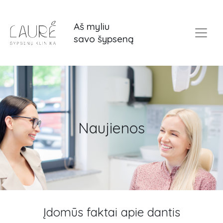
Aš myliu
savo šypseną
Naujienos
Naujienos
Įdomūs faktai apie dantis