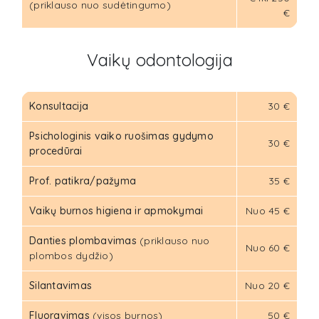
(priklauso nuo sudėtingumo)
€
Vaikų odontologija
Konsultacija
30 €
Psichologinis vaiko ruošimas gydymo
30 €
procedūrai
Prof. patikra/pažyma
35 €
Vaikų burnos higiena ir apmokymai
Nuo 45 €
Danties plombavimas
(priklauso nuo
Nuo 60 €
plombos dydžio)
Silantavimas
Nuo 20 €
Fluoravimas
(visos burnos)
50 €