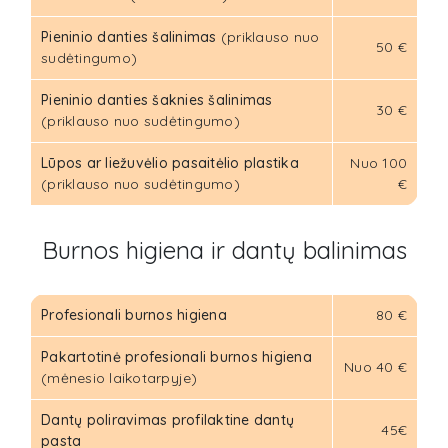
Pieninio danties šalinimas
(priklauso nuo
50 €
sudėtingumo)
Pieninio danties šaknies šalinimas
30 €
(priklauso nuo sudėtingumo)
Lūpos ar liežuvėlio pasaitėlio plastika
Nuo 100
(priklauso nuo sudėtingumo)
€
Burnos higiena ir dantų balinimas
Profesionali burnos higiena
80 €
Pakartotinė profesionali burnos higiena
Nuo 40 €
(mėnesio laikotarpyje)
Dantų poliravimas profilaktine dantų
45€
pasta