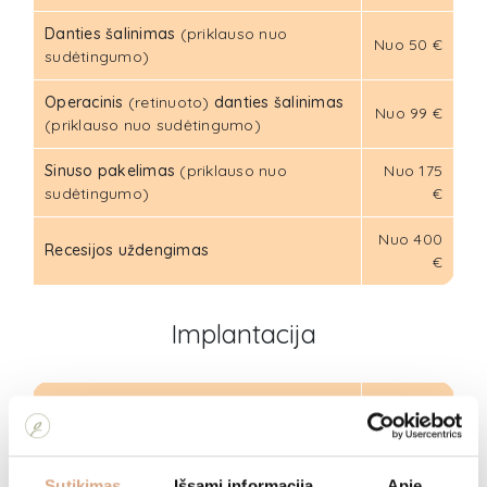
Danties šalinimas
(priklauso nuo
Nuo 50 €
sudėtingumo)
Operacinis
(retinuoto)
danties šalinimas
Nuo 99 €
(priklauso nuo sudėtingumo)
Sinuso pakelimas
(priklauso nuo
Nuo 175
sudėtingumo)
€
Nuo 400
Recesijos uždengimas
€
Implantacija
Nuo 30 €
Konsultacija
iki 50 €
Implantacija su Straumann implantu
(1
Nuo 800
Sutikimas
Išsami informacija
Apie