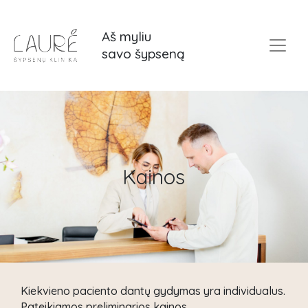
Aš myliu
savo šypseną
Kainos
Kainos
Kiekvieno paciento dantų gydymas yra individualus.
Pateikiamos preliminarios kainos.