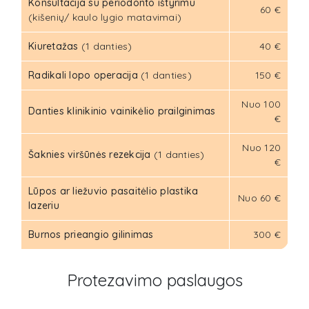
Konsultacija su periodonto ištyrimu
60 €
(kišenių/ kaulo lygio matavimai)
Kiuretažas
(1 danties)
40 €
Radikali lopo operacija
(1 danties)
150 €
Nuo 100
Danties klinikinio vainikėlio prailginimas
€
Nuo 120
Šaknies viršūnės rezekcija
(1 danties)
€
Lūpos ar liežuvio pasaitėlio plastika
Nuo 60 €
lazeriu
Burnos prieangio gilinimas
300 €
Protezavimo paslaugos