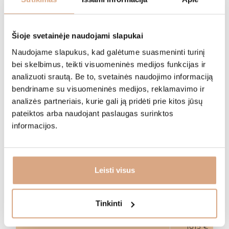
dantis)
€
Ortodontinis gydymas
Šioje svetainėje naudojami slapukai
Naudojame slapukus, kad galėtume suasmeninti turinį
bei skelbimus, teikti visuomeninės medijos funkcijas ir
Konsultacija
50€
analizuoti srautą. Be to, svetainės naudojimo informaciją
bendriname su visuomeninės medijos, reklamavimo ir
350-400
Ortodontinė plokštelė
analizės partneriais, kurie gali ją pridėti prie kitos jūsų
€
pateiktos arba naudojant paslaugas surinktos
Metalinių breketų sistema
(1
informacijos.
741 €
žandikauliui)
Beligatūrinių breketų sistema
(1
850 €
žandikauliui)
Leisti visus
Safyrinių breketų sistema
(1
850 €
žandikauliui)
Tinkinti
Safyrinių beligatūrinių breketų sistema
(1
1015 €