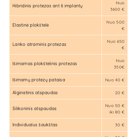
Nuo
Hibridinis protezas ant 6 implantų
3600 €
Nuo 500
Elastinė plokštelė
€
Nuo 650
Lanko atraminis protezas
€
Nuo
Išimamas plokštelinis protezas
350€
Išimamų protezų pataisa
Nuo 40 €
Alginatinis atspaudas
20 €
Nuo 50 €
Silikoninis atspaudas
iki 80 €
Individualus šaukštas
30 €