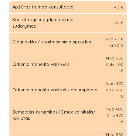
Apžiūra/ trumpa konsultacija
40 €
Konsultacija ir gydymo plano
60 €
sudarymas
Nuo 70 €
Diagnostika/ skaitmeninis atspaudas
iki 90 €
Nuo 350
Cirkonio monolito vainikėlis
€ iki 400
€
Nuo 470
Cirkonio monolito vainikėlis ant implanto
€ iki 550
€
Nuo 400
Bemetalės keramikos/ Emax vainikėlis/
€ iki 470
užklotas
€
Nuo 550