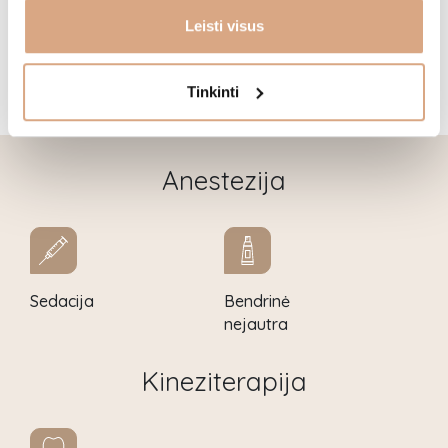
Leisti visus
Burnos
Tinkinti
chirurgija
Anestezija
Sedacija
Bendrinė
nejautra
Kineziterapija