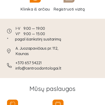
Klinika iš arčiau
Registruoti vizitą
I-V
9:00 — 19:00
VI*
9:00 — 15:00
*
pagal išankstinį susitarimą
A. Juozapavičiaus pr. 112,
Kaunas
+370 657 54221
info@centroodontologai.lt
Mūsų paslaugos