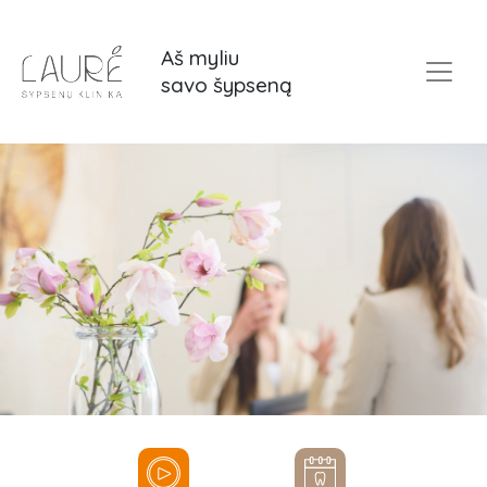
Aš myliu
savo šypseną