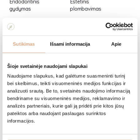
Endodontinis
Estetinis
gydymas
plombavimas
Ortodontija,
Periodontologinis
Sutikimas
Išsami informacija
Apie
breketai
gydymas
Šioje svetainėje naudojami slapukai
Naudojame slapukus, kad galėtume suasmeninti turinį
bei skelbimus, teikti visuomeninės medijos funkcijas ir
Rentgenologiniai
Terapinis
analizuoti srautą. Be to, svetainės naudojimo informaciją
tyrimai
dantų gydymas
bendriname su visuomeninės medijos, reklamavimo ir
analizės partneriais, kurie gali ją pridėti prie kitos jūsų
pateiktos arba naudojant paslaugas surinktos
informacijos.
Vaikų
PRF terapija
odontologija